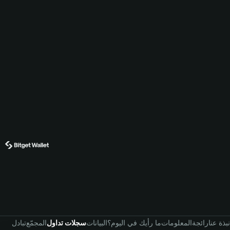
نبذة عنا
رائجة
المعلومات
ما رأيك في اليوم؟
البيانات
سجلات تداول
المجمّع
تبادل