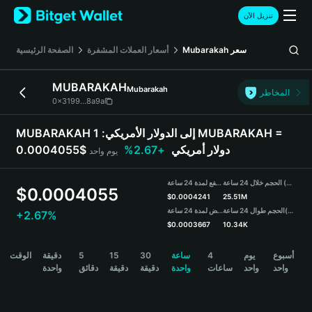
English
تنزيل الآن
日本語
Tiếng Việt
سعر
Mubarakah
أسعار العملات المشفرة
الصفحة الرئيسية
Русский
Español (Latinoamérica)
MUBARAKAH
Mubarakah
Türkçe
المخاطر
0x3199...8a9a
Italiano
Français
MUBARAKAH إلى الدولار الأمريكي:
1 MUBARAKAH =
Deutsch
0.0004055$ دولار أمريكي
+2.67%
يوم واحد
简体中文
繁體中文
الحجم خلال 24 ساعة (MUBARAKAH)
مرتفع لمدة 24 ساعة
Português (Portugal)
$
0.0004055
$
0.0004241
25.51M
Bahasa Indonesia
(USDT)
الحجم طوال 24 ساعة
منخفض لمدة 24 ساعة
+2.67%
ภาษาไทย
$
0.0003667
10.34K
हिन्दी
MUBARAKAH Price Chart
أسبوع
يوم
4
ساعة
30
15
5
دقيقة
الوقت
বাংলা
واحد
واحد
ساعات
واحدة
دقيقة
دقيقة
دقائق
واحدة
Español
Português (Brasil)
Español (Argentina)