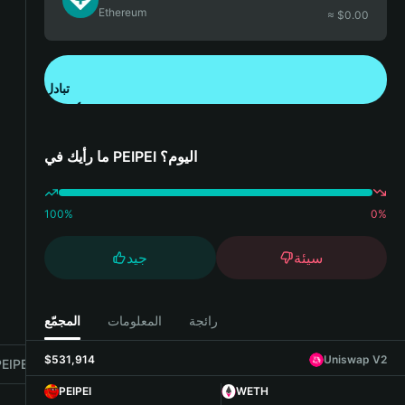
Ethereum
≈ $
0.00
تبادل
تنزيل تطبيق محفظة Bitget
ما رأيك في PEIPEI اليوم؟
100
%
0
%
سيئة
جيد
رائجة
المعلومات
المجمّع
$531,914
Uniswap V2
IPEI with Bitget Wallet
PEIPEI
WETH