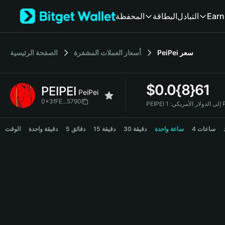
English
Earn
التبادل
البطاقة
المحفظة
日本語
Tiếng Việt
Русский
سعر
PeiPei
أسعار العملات المشفرة
الصفحة الرئيسية
Español (Latinoamérica)
Türkçe
Italiano
$
0.0{8}61
PEIPEI
Français
PeiPei
Deutsch
0x3fFE...5790
PEIPEI إلى الدولار الأمريكي:
简体中文
PEIPEI Price Chart
繁體中文
4 ساعات
ساعة واحدة
30 دقيقة
15 دقيقة
5 دقائق
دقيقة واحدة
الوقت
Português (Portugal)
Bahasa Indonesia
ภาษาไทย
हिन्दी
বাংলা
Español
Português (Brasil)
Español (Argentina)