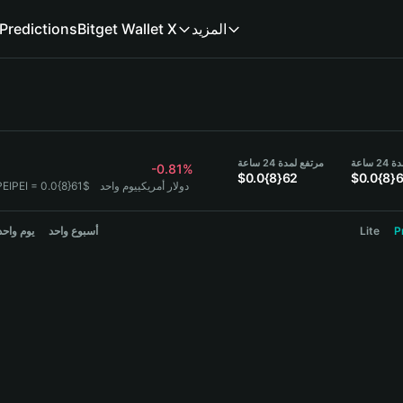
المزيد
Bitget Wallet X
Predictions
ساعة
مرتفع لمدة 24 ساعة
-0.81%
$0.0{8}62
$0.0{8}6
1 PEIPEI = 0.0{8}61$ دولار أمريكي
يوم واحد
P
Lite
أسبوع واحد
يوم واحد