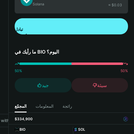
Solana
≈ $
0.03
تبادل
تنزيل تطبيق محفظة Bitget
ما رأيك في BIO اليوم؟
50
%
50
%
سيئة
جيد
رائجة
المعلومات
المجمّع
$334,900
with Bitget Wallet
BIO
SOL