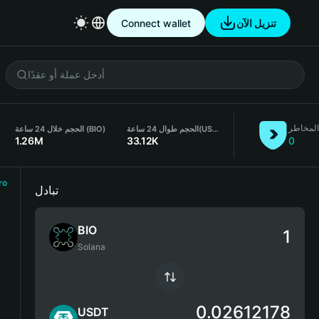
تنزيل الآن
Connect wallet
المخاطر
(USDT)
الحجم طوال 24 ساعة
الحجم خلال 24 ساعة (BIO)
1.26M
33.12K
0
ro
تبادل
BIO
Solana
0.02612178
USDT