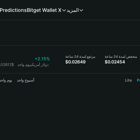
المزيد
Bitget Wallet X
Predictions
منخفض لمدة 24 ساعة
مرتفع لمدة 24 ساعة
+2.15%
$0.02649
$0.02454
1 BIO = 0.02612$ دولار أمريكي
يوم واحد
P
Lite
أسبوع واحد
يوم واحد