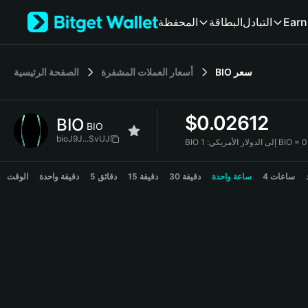
English
Earn
التبادل
البطاقة
المحفظة
日本語
Tiếng Việt
Русский
سعر
BIO
أسعار العملات المشفرة
الصفحة الرئيسية
Español (Latinoamérica)
Türkçe
Italiano
$
0.02612
BIO
Français
BIO
Deutsch
bioJ9J...SvUJ
BIO إلى الدولار الأمريكي:
简体中文
BIO Price Chart
繁體中文
4 ساعات
ساعة واحدة
30 دقيقة
15 دقيقة
5 دقائق
دقيقة واحدة
الوقت
Português (Portugal)
Bahasa Indonesia
ภาษาไทย
हिन्दी
বাংলা
Español
Português (Brasil)
Español (Argentina)