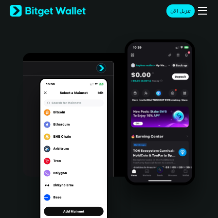
English
تنزيل الآن
日本語
Tiếng Việt
Русский
Español (Latinoamérica)
Türkçe
Italiano
Français
Deutsch
简体中文
繁體中文
Português (Portugal)
Bahasa Indonesia
ภาษาไทย
हिन्दी
বাংলা
Español
Português (Brasil)
Español (Argentina)