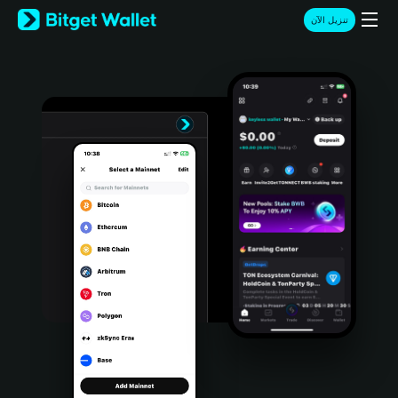
English
تنزيل الآن
日本語
Tiếng Việt
Русский
Español (Latinoamérica)
Türkçe
Italiano
Français
Deutsch
简体中文
繁體中文
Português (Portugal)
Bahasa Indonesia
ภาษาไทย
हिन्दी
বাংলা
Español
Português (Brasil)
Español (Argentina)