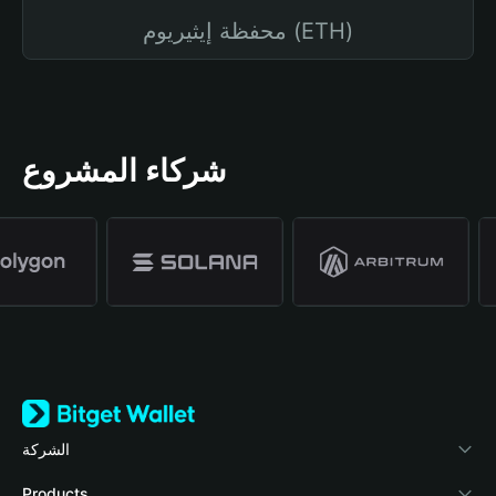
محفظة إيثيريوم (ETH)
شركاء المشروع
الشركة
نبذة عن محفظة Bitget
Products