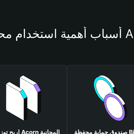
حفظة Acorn
صندوق حماية محفظة Bitget
اربح توزيعات Acorn المجانية