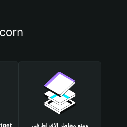
أسباب أهمية استخدام م
ومنع مخاطر الإفراط في