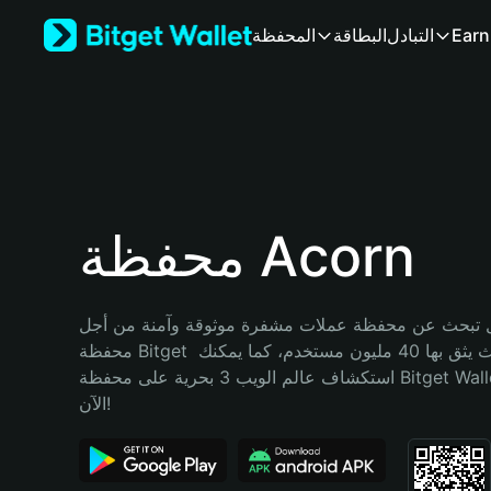
English
Earn
التبادل
البطاقة
المحفظة
日本語
Tiếng Việt
Русский
Español (Latinoamérica)
Türkçe
Italiano
Français
Deutsch
محفظة Acorn
简体中文
繁體中文
Português (Portugal)
تبحث عن محفظة عملات مشفرة موثوقة وآمنة من أجل Acorn؟ إنّ 
Bahasa Indonesia
محفظة Bitget خيارك الأفضل. حيث يثق بها 40 مليون مستخدم، كما يمكنك 
ภาษาไทย
استكشاف عالم الويب 3 بحرية على محفظة Bitget Wallet. ابدأ رحلتك 
हिन्दी
الآن!
বাংলা
Español
Português (Brasil)
Español (Argentina)