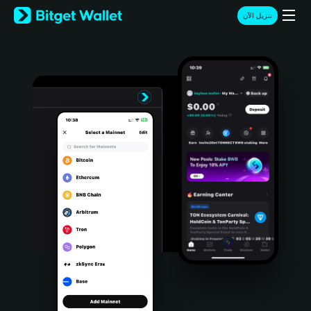
English
تنزيل الآن
日本語
Tiếng Việt
Русский
Español (Latinoamérica)
Türkçe
Italiano
Français
Deutsch
简体中文
繁體中文
Português (Portugal)
Bahasa Indonesia
ภาษาไทย
हिन्दी
বাংলা
Español
Português (Brasil)
Español (Argentina)