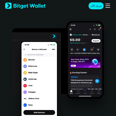
English
تنزيل الآن
日本語
Tiếng Việt
Русский
Español (Latinoamérica)
Türkçe
Italiano
Français
Deutsch
简体中文
繁體中文
Português (Portugal)
Bahasa Indonesia
ภาษาไทย
हिन्दी
বাংলা
Español
Português (Brasil)
Español (Argentina)