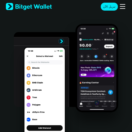
English
تنزيل الآن
日本語
Tiếng Việt
Русский
Español (Latinoamérica)
Türkçe
Italiano
Français
Deutsch
简体中文
繁體中文
Português (Portugal)
Bahasa Indonesia
ภาษาไทย
हिन्दी
বাংলা
Español
Português (Brasil)
Español (Argentina)