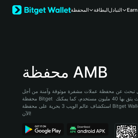
English
Earn
التبادل
البطاقة
المحفظة
日本語
Tiếng Việt
Русский
Español (Latinoamérica)
Türkçe
Italiano
Français
Deutsch
محفظة AMB
简体中文
繁體中文
Português (Portugal)
تبحث عن محفظة عملات مشفرة موثوقة وآمنة من أجل AMB؟ إنّ 
Bahasa Indonesia
محفظة Bitget خيارك الأفضل. حيث يثق بها 40 مليون مستخدم، كما يمكنك 
ภาษาไทย
استكشاف عالم الويب 3 بحرية على محفظة Bitget Wallet. ابدأ رحلتك 
हिन्दी
الآن!
বাংলা
Español
Português (Brasil)
Español (Argentina)