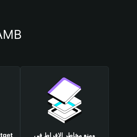
أسباب أهمية استخدام م
ومنع مخاطر الإفراط في