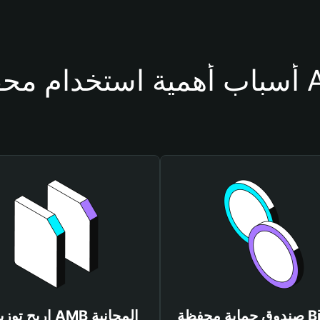
حفظة AMB
صندوق حماية محفظة Bitget
اربح توزيعات AMB المجانية