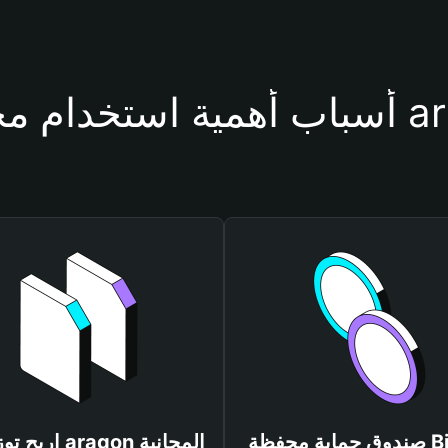
حفظة aragon
صندوق حماية محفظة Bitget
اربح توزيعات aragon المجانية