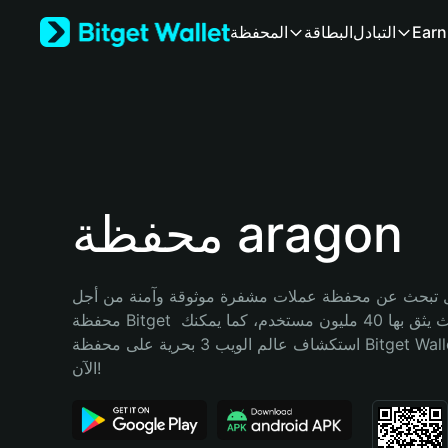
English
Earn
التبادل
البطاقة
المحفظة
日本語
Tiếng Việt
Русский
Español (Latinoamérica)
Türkçe
Italiano
Français
Deutsch
محفظة aragon
简体中文
繁體中文
Português (Portugal)
تبحث عن محفظة عملات مشفرة موثوقة وآمنة من أجل aragon؟ إنّ 
Bahasa Indonesia
محفظة Bitget خيارك الأفضل. حيث يثق بها 40 مليون مستخدم، كما يمكنك 
ภาษาไทย
استكشاف عالم الويب 3 بحرية على محفظة Bitget Wallet. ابدأ رحلتك 
हिन्दी
الآن!
বাংলা
Español
Português (Brasil)
Español (Argentina)