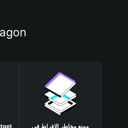
أسباب أهمية استخدام م
ومنع مخاطر الإفراط في