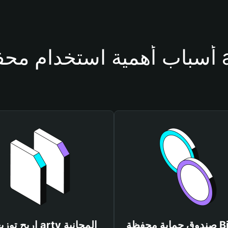
ظة arty
صندوق حماية محفظة Bitget
اربح توزيعات arty المجانية