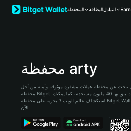
English
Earn
التبادل
البطاقة
المحفظة
日本語
Tiếng Việt
Русский
Español (Latinoamérica)
Türkçe
Italiano
Français
Deutsch
محفظة arty
简体中文
繁體中文
Português (Portugal)
تبحث عن محفظة عملات مشفرة موثوقة وآمنة من أجل arty؟ إنّ 
Bahasa Indonesia
محفظة Bitget خيارك الأفضل. حيث يثق بها 40 مليون مستخدم، كما يمكنك 
ภาษาไทย
استكشاف عالم الويب 3 بحرية على محفظة Bitget Wallet. ابدأ رحلتك 
हिन्दी
الآن!
বাংলা
Español
Português (Brasil)
Español (Argentina)