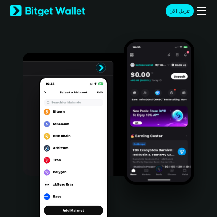
English
تنزيل الآن
日本語
Tiếng Việt
Русский
Español (Latinoamérica)
Türkçe
Italiano
Français
Deutsch
简体中文
繁體中文
Português (Portugal)
Bahasa Indonesia
ภาษาไทย
हिन्दी
বাংলা
Español
Português (Brasil)
Español (Argentina)