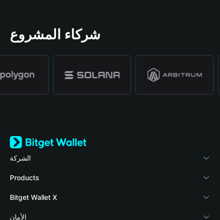
شركاء المشروع
الشركة
نبذة عن محفظة Bitget
Products
المدونة
Crypto Card
Bitget Wallet X
الأكاديمية
Stablecoin Earn
المطورون
الأمان