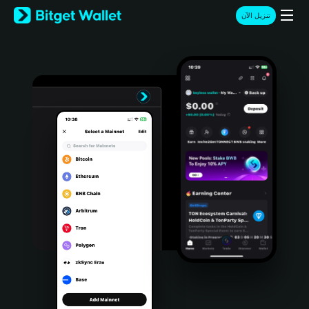
English
تنزيل الآن
日本語
Tiếng Việt
Русский
Español (Latinoamérica)
Türkçe
Italiano
Français
Deutsch
简体中文
繁體中文
Português (Portugal)
Bahasa Indonesia
ภาษาไทย
हिन्दी
বাংলা
Español
Português (Brasil)
Español (Argentina)