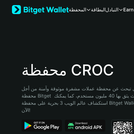
English
Earn
التبادل
البطاقة
المحفظة
日本語
Tiếng Việt
Русский
Español (Latinoamérica)
Türkçe
Italiano
Français
Deutsch
محفظة CROC
简体中文
繁體中文
Português (Portugal)
تبحث عن محفظة عملات مشفرة موثوقة وآمنة من أجل CROC؟ إنّ 
Bahasa Indonesia
محفظة Bitget خيارك الأفضل. حيث يثق بها 40 مليون مستخدم، كما يمكنك 
ภาษาไทย
استكشاف عالم الويب 3 بحرية على محفظة Bitget Wallet. ابدأ رحلتك 
हिन्दी
الآن!
বাংলা
Español
Português (Brasil)
Español (Argentina)