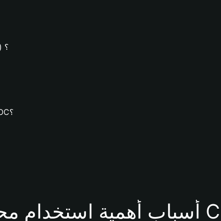
كيف يُ
كيف يُمكنك تنزيل محفظة Bitget وإنشاء محفظة CROC؟
محفظة CROC