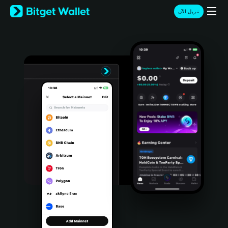
English
تنزيل الآن
日本語
Tiếng Việt
Русский
Español (Latinoamérica)
Türkçe
Italiano
Français
Deutsch
简体中文
繁體中文
Português (Portugal)
Bahasa Indonesia
ภาษาไทย
हिन्दी
বাংলা
Español
Português (Brasil)
Español (Argentina)