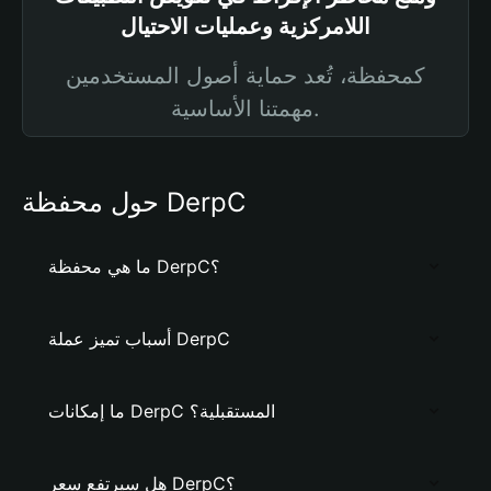
اللامركزية وعمليات الاحتيال
كمحفظة، تُعد حماية أصول المستخدمين
مهمتنا الأساسية.
حول محفظة DerpC
ما هي محفظة DerpC؟
أسباب تميز عملة DerpC
ما إمكانات DerpC المستقبلية؟
هل سيرتفع سعر DerpC؟