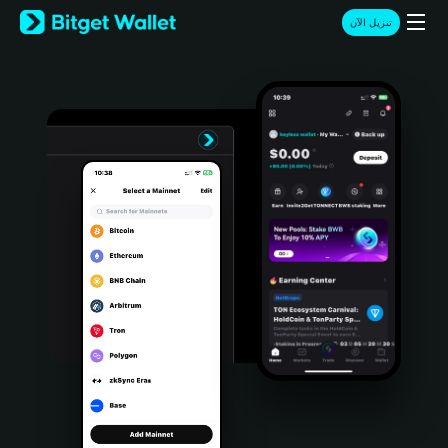
English
تنزيل الآن
日本語
Tiếng Việt
Русский
Español (Latinoamérica)
Türkçe
Italiano
Français
Deutsch
简体中文
繁體中文
Português (Portugal)
Bahasa Indonesia
ภาษาไทย
हिन्दी
বাংলা
Español
Português (Brasil)
Español (Argentina)