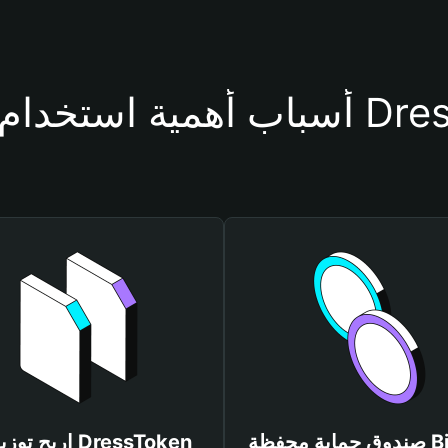
فظة DressToken
صندوق حماية محفظة Bitget
اربح توزيعات ken