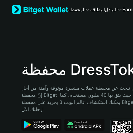
English
Earn
التبادل
البطاقة
المحفظة
日本語
Tiếng Việt
Русский
Español (Latinoamérica)
Türkçe
Italiano
Français
Deutsch
ة DressToken
简体中文
繁體中文
Português (Portugal)
تبحث عن محفظة عملات مشفرة موثوقة وآمنة من أجل DressToken؟ 
Bahasa Indonesia
إنّ محفظة Bitget خيارك الأفضل. حيث يثق بها 40 مليون مستخدم، كما 
ภาษาไทย
يمكنك استكشاف عالم الويب 3 بحرية على محفظة Bitget Wallet. ابدأ 
हिन्दी
رحلتك الآن!
বাংলা
Español
Português (Brasil)
Español (Argentina)