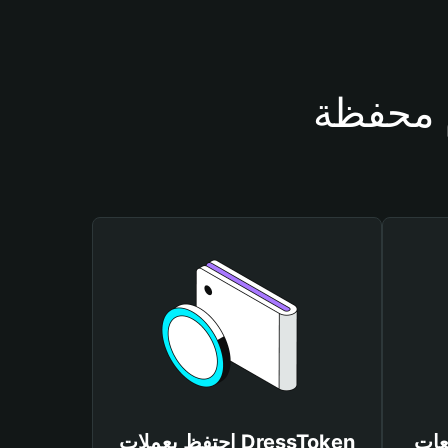
DressTo
احتفظ بعملات DressToken