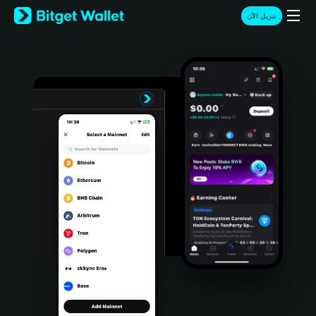
English
تنزيل الآن
日本語
Tiếng Việt
Русский
Español (Latinoamérica)
Türkçe
Italiano
Français
Deutsch
简体中文
繁體中文
Português (Portugal)
Bahasa Indonesia
ภาษาไทย
हिन्दी
বাংলা
Español
Português (Brasil)
Español (Argentina)