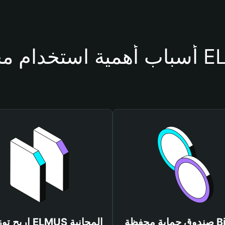
محفظة ELMUS
صندوق حماية محفظة Bitget
اربح توزيعات ELMUS المجانية