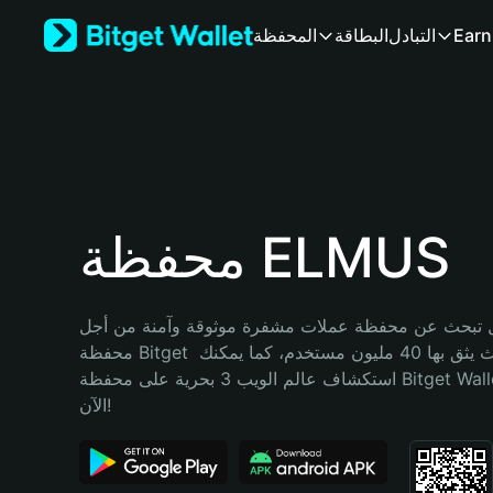
English
Earn
التبادل
البطاقة
المحفظة
日本語
Tiếng Việt
Русский
Español (Latinoamérica)
Türkçe
Italiano
Français
Deutsch
محفظة ELMUS
简体中文
繁體中文
Português (Portugal)
تبحث عن محفظة عملات مشفرة موثوقة وآمنة من أجل ELMUS؟ إنّ 
Bahasa Indonesia
محفظة Bitget خيارك الأفضل. حيث يثق بها 40 مليون مستخدم، كما يمكنك 
ภาษาไทย
استكشاف عالم الويب 3 بحرية على محفظة Bitget Wallet. ابدأ رحلتك 
हिन्दी
الآن!
বাংলা
Español
Português (Brasil)
Español (Argentina)