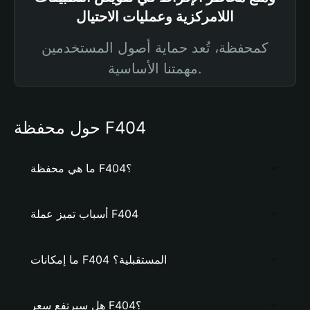
اللامركزية وعمليات الاحتيال
كمحفظة، تُعد حماية أصول المستخدمين
مهمتنا الأساسية.
حول محفظة F404
ما هي محفظة F404؟
أسباب تميز عملة F404
ما إمكانات F404 المستقبلية؟
هل سيرتفع سعر F404؟