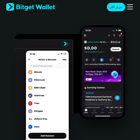
English
تنزيل الآن
日本語
Tiếng Việt
Русский
Español (Latinoamérica)
Türkçe
Italiano
Français
Deutsch
简体中文
繁體中文
Português (Portugal)
Bahasa Indonesia
ภาษาไทย
हिन्दी
বাংলা
Español
Português (Brasil)
Español (Argentina)