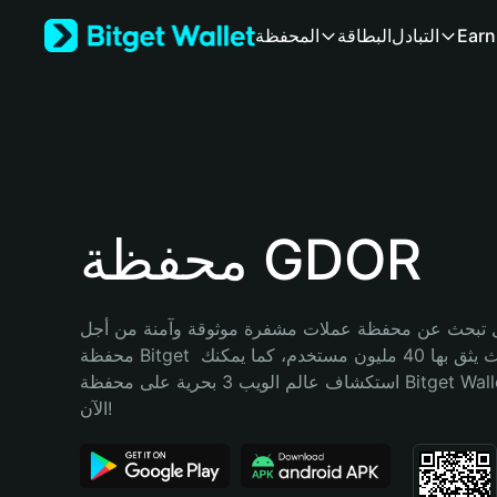
English
Earn
التبادل
البطاقة
المحفظة
日本語
Tiếng Việt
Русский
Español (Latinoamérica)
Türkçe
Italiano
Français
Deutsch
محفظة GDOR
简体中文
繁體中文
Português (Portugal)
تبحث عن محفظة عملات مشفرة موثوقة وآمنة من أجل GDOR؟ إنّ 
Bahasa Indonesia
محفظة Bitget خيارك الأفضل. حيث يثق بها 40 مليون مستخدم، كما يمكنك 
ภาษาไทย
استكشاف عالم الويب 3 بحرية على محفظة Bitget Wallet. ابدأ رحلتك 
हिन्दी
الآن!
বাংলা
Español
Português (Brasil)
Español (Argentina)