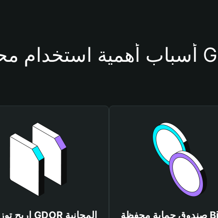
محفظة GDOR
صندوق حماية محفظة Bitget
اربح توزيعات GDOR المجانية