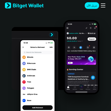
English
تنزيل الآن
日本語
Tiếng Việt
Русский
Español (Latinoamérica)
Türkçe
Italiano
Français
Deutsch
简体中文
繁體中文
Português (Portugal)
Bahasa Indonesia
ภาษาไทย
हिन्दी
বাংলা
Español
Português (Brasil)
Español (Argentina)