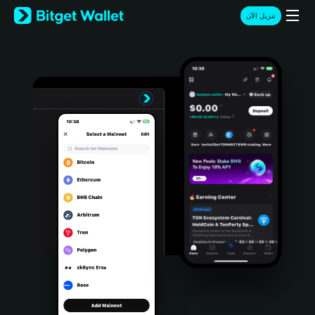
English
تنزيل الآن
日本語
Tiếng Việt
Русский
Español (Latinoamérica)
Türkçe
Italiano
Français
Deutsch
简体中文
繁體中文
Português (Portugal)
Bahasa Indonesia
ภาษาไทย
हिन्दी
বাংলা
Español
Português (Brasil)
Español (Argentina)