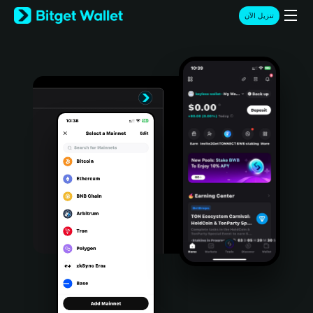
English
تنزيل الآن
日本語
Tiếng Việt
Русский
Español (Latinoamérica)
Türkçe
Italiano
Français
Deutsch
简体中文
繁體中文
Português (Portugal)
Bahasa Indonesia
ภาษาไทย
हिन्दी
বাংলা
Español
Português (Brasil)
Español (Argentina)