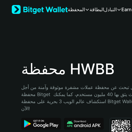
English
Earn
التبادل
البطاقة
المحفظة
日本語
Tiếng Việt
Русский
Español (Latinoamérica)
Türkçe
Italiano
Français
Deutsch
محفظة HWBB
简体中文
繁體中文
Português (Portugal)
تبحث عن محفظة عملات مشفرة موثوقة وآمنة من أجل HWBB؟ إنّ 
Bahasa Indonesia
محفظة Bitget خيارك الأفضل. حيث يثق بها 40 مليون مستخدم، كما يمكنك 
ภาษาไทย
استكشاف عالم الويب 3 بحرية على محفظة Bitget Wallet. ابدأ رحلتك 
हिन्दी
الآن!
বাংলা
Español
Português (Brasil)
Español (Argentina)