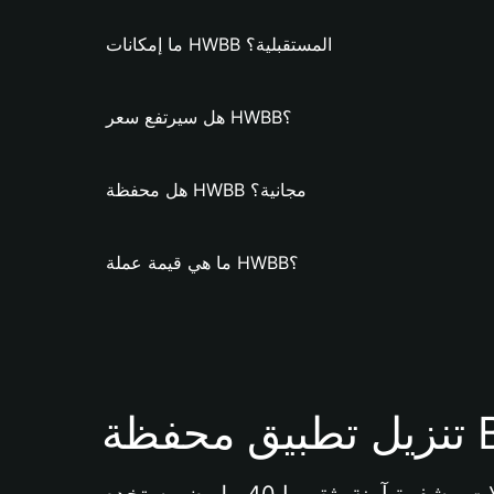
ما إمكانات HWBB المستقبلية؟
هل سيرتفع سعر HWBB؟
هل محفظة HWBB مجانية؟
ما هي قيمة عملة HWBB؟
Bi 