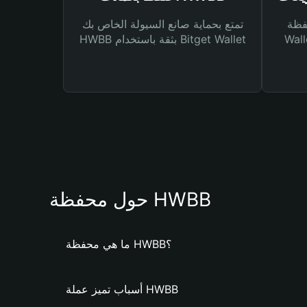
Bitg
تمتع بحماية صانع السيولة الخاص بك
 لك أنواع مختلفة من
HWBB بثقة باستخدام Bitget Wallet
حول محفظة HWBB
ما هي محفظة HWBB؟
أسباب تميز عملة HWBB