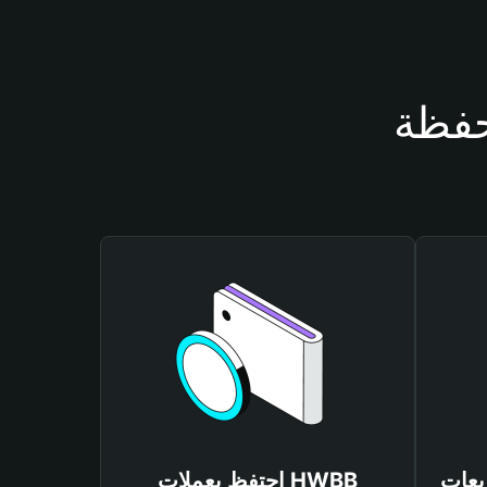
احتفظ بعملات HWBB