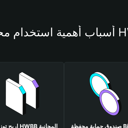
محفظة HWBB
صندوق حماية محفظة Bitget
اربح توزيعات HWBB المجانية