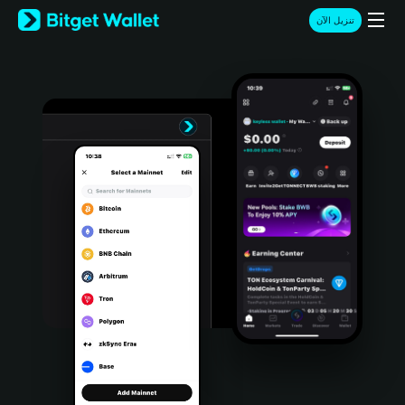
English
تنزيل الآن
日本語
Tiếng Việt
Русский
Español (Latinoamérica)
Türkçe
Italiano
Français
Deutsch
简体中文
繁體中文
Português (Portugal)
Bahasa Indonesia
ภาษาไทย
हिन्दी
বাংলা
Español
Português (Brasil)
Español (Argentina)