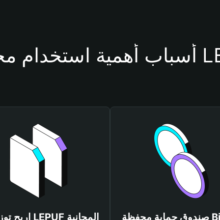
حفظة LEPUF
صندوق حماية محفظة Bitget
اربح توزيعات LEPUF المجانية