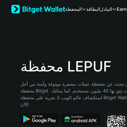
English
Earn
التبادل
البطاقة
المحفظة
日本語
Tiếng Việt
Русский
Español (Latinoamérica)
Türkçe
Italiano
Français
Deutsch
محفظة LEPUF
简体中文
繁體中文
Português (Portugal)
تبحث عن محفظة عملات مشفرة موثوقة وآمنة من أجل LEPUF؟ إنّ 
Bahasa Indonesia
محفظة Bitget خيارك الأفضل. حيث يثق بها 40 مليون مستخدم، كما يمكنك 
ภาษาไทย
استكشاف عالم الويب 3 بحرية على محفظة Bitget Wallet. ابدأ رحلتك 
हिन्दी
الآن!
বাংলা
Español
Português (Brasil)
Español (Argentina)