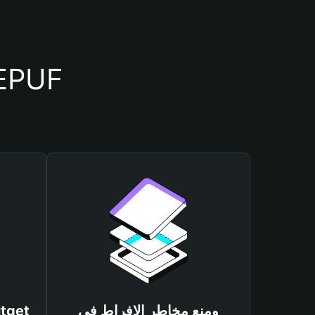
أسباب أهمية استخدام م
ومنع مخاطر الإفراط في