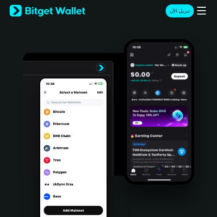
English
تنزيل الآن
日本語
Tiếng Việt
Русский
Español (Latinoamérica)
Türkçe
Italiano
Français
Deutsch
简体中文
繁體中文
Português (Portugal)
Bahasa Indonesia
ภาษาไทย
हिन्दी
বাংলা
Español
Português (Brasil)
Español (Argentina)