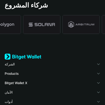
شركاء المشروع
الشركة
نبذة عن محفظة Bitget
Products
المدونة
Crypto Card
Bitget Wallet X
الأكاديمية
Stablecoin Earn
المطورون
الأمان
أخبار العملات المشفرة
Payfi Crypto
ربط المحفظة
صندوق الحماية
أدوات