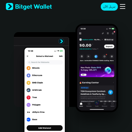
English
تنزيل الآن
日本語
Tiếng Việt
Русский
Español (Latinoamérica)
Türkçe
Italiano
Français
Deutsch
简体中文
繁體中文
Português (Portugal)
Bahasa Indonesia
ภาษาไทย
हिन्दी
বাংলা
Español
Português (Brasil)
Español (Argentina)