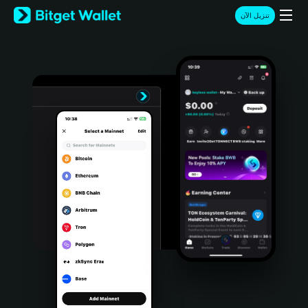
English
تنزيل الآن
日本語
Tiếng Việt
Русский
Español (Latinoamérica)
Türkçe
Italiano
Français
Deutsch
简体中文
繁體中文
Português (Portugal)
Bahasa Indonesia
ภาษาไทย
हिन्दी
বাংলা
Español
Português (Brasil)
Español (Argentina)