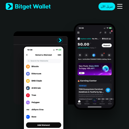
English
تنزيل الآن
日本語
Tiếng Việt
Русский
Español (Latinoamérica)
Türkçe
Italiano
Français
Deutsch
简体中文
繁體中文
Português (Portugal)
Bahasa Indonesia
ภาษาไทย
हिन्दी
বাংলা
Español
Português (Brasil)
Español (Argentina)