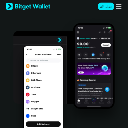
English
تنزيل الآن
日本語
Tiếng Việt
Русский
Español (Latinoamérica)
Türkçe
Italiano
Français
Deutsch
简体中文
繁體中文
Português (Portugal)
Bahasa Indonesia
ภาษาไทย
हिन्दी
বাংলা
Español
Português (Brasil)
Español (Argentina)