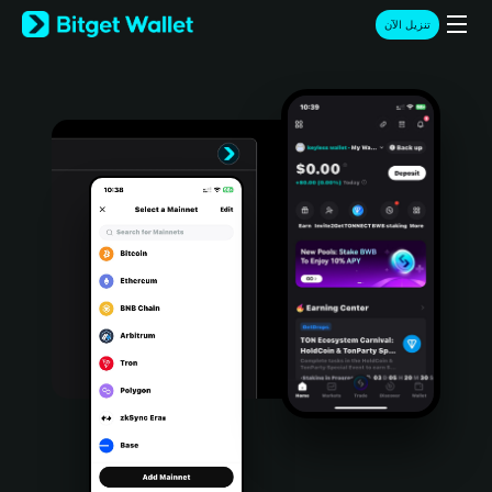
English
تنزيل الآن
日本語
Tiếng Việt
Русский
Español (Latinoamérica)
Türkçe
Italiano
Français
Deutsch
简体中文
繁體中文
Português (Portugal)
Bahasa Indonesia
ภาษาไทย
हिन्दी
বাংলা
Español
Português (Brasil)
Español (Argentina)