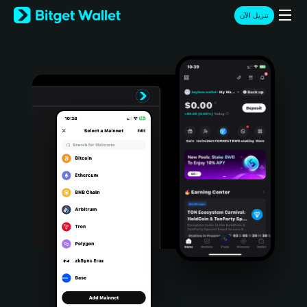
English
تنزيل الآن
日本語
Tiếng Việt
Русский
Español (Latinoamérica)
Türkçe
Italiano
Français
Deutsch
简体中文
繁體中文
Português (Portugal)
Bahasa Indonesia
ภาษาไทย
हिन्दी
বাংলা
Español
Português (Brasil)
Español (Argentina)