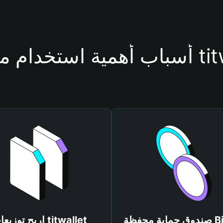
فظة titwallet
صندوق حماية محفظة Bitget
اربح توزيعات wallet