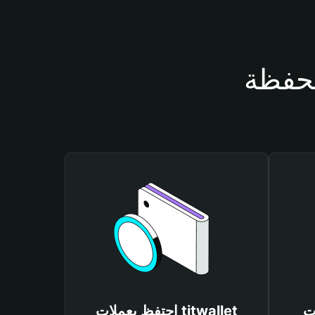
tit
احتفظ بعملات titwallet