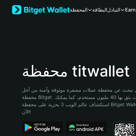
English
Earn
التبادل
البطاقة
المحفظة
日本語
Tiếng Việt
Русский
Español (Latinoamérica)
Türkçe
Italiano
Français
Deutsch
محفظة titwallet
简体中文
繁體中文
Português (Portugal)
تبحث عن محفظة عملات مشفرة موثوقة وآمنة من أجل titwallet؟ إنّ 
Bahasa Indonesia
محفظة Bitget خيارك الأفضل. حيث يثق بها 40 مليون مستخدم، كما يمكنك 
ภาษาไทย
استكشاف عالم الويب 3 بحرية على محفظة Bitget Wallet. ابدأ رحلتك 
हिन्दी
الآن!
বাংলা
Español
Português (Brasil)
Español (Argentina)