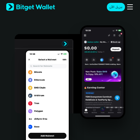
English
تنزيل الآن
日本語
Tiếng Việt
Русский
Español (Latinoamérica)
Türkçe
Italiano
Français
Deutsch
简体中文
繁體中文
Português (Portugal)
Bahasa Indonesia
ภาษาไทย
हिन्दी
বাংলা
Español
Português (Brasil)
Español (Argentina)