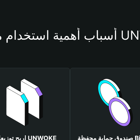
محفظة UNWOKE
صندوق حماية محفظة Bitget
اربح توزيعات KE