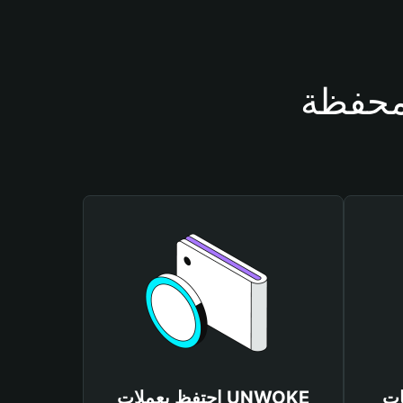
UNWO
احتفظ بعملات UNWOKE