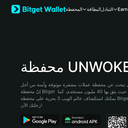
English
Earn
التبادل
البطاقة
المحفظة
日本語
Tiếng Việt
Русский
Español (Latinoamérica)
Türkçe
Italiano
Français
Deutsch
حفظة UNWOKE
简体中文
繁體中文
Português (Portugal)
تبحث عن محفظة عملات مشفرة موثوقة وآمنة من أجل UNWOKE؟ 
Bahasa Indonesia
إنّ محفظة Bitget خيارك الأفضل. حيث يثق بها 40 مليون مستخدم، كما 
ภาษาไทย
يمكنك استكشاف عالم الويب 3 بحرية على محفظة Bitget Wallet. ابدأ 
हिन्दी
رحلتك الآن!
বাংলা
Español
Português (Brasil)
Español (Argentina)