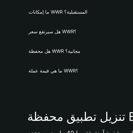
ما إمكانات WWR المستقبلية؟
هل سيرتفع سعر WWR؟
هل محفظة WWR مجانية؟
ما هي قيمة عملة WWR؟
Bi 