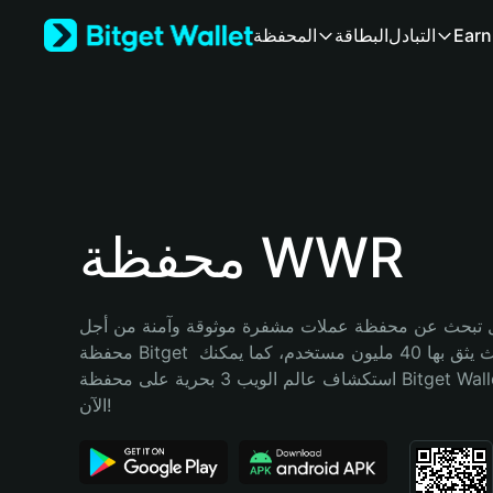
English
Earn
التبادل
البطاقة
المحفظة
日本語
Tiếng Việt
Русский
Español (Latinoamérica)
Türkçe
Italiano
Français
Deutsch
محفظة WWR
简体中文
繁體中文
Português (Portugal)
تبحث عن محفظة عملات مشفرة موثوقة وآمنة من أجل WWR؟ إنّ 
Bahasa Indonesia
محفظة Bitget خيارك الأفضل. حيث يثق بها 40 مليون مستخدم، كما يمكنك 
ภาษาไทย
استكشاف عالم الويب 3 بحرية على محفظة Bitget Wallet. ابدأ رحلتك 
हिन्दी
الآن!
বাংলা
Español
Português (Brasil)
Español (Argentina)