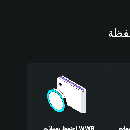
احتفظ بعملات WWR