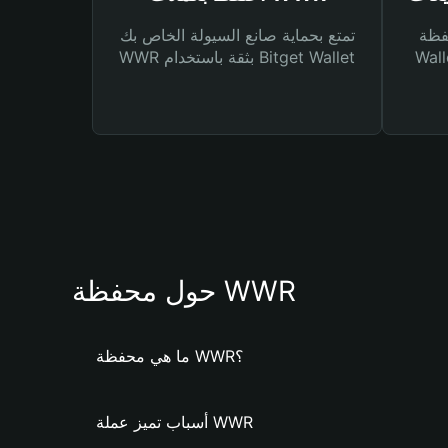
Bitg
تمتع بحماية صانع السيولة الخاص بك
 لك أنواع مختلفة من
WWR بثقة باستخدام Bitget Wallet
حول محفظة WWR
ما هي محفظة WWR؟
أسباب تميز عملة WWR