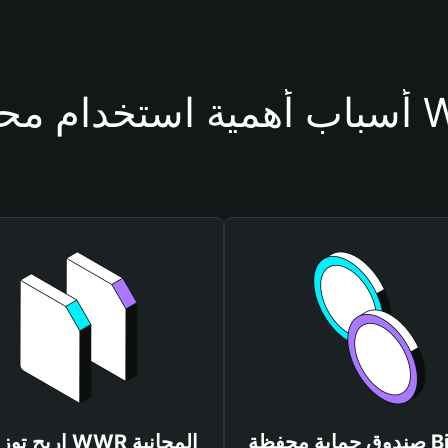
محفظة WWR
صندوق حماية محفظة Bitget
اربح توزيعات WWR المجانية