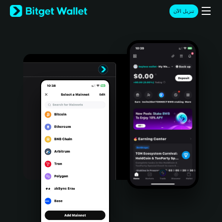
English
تنزيل الآن
日本語
Tiếng Việt
Русский
Español (Latinoamérica)
Türkçe
Italiano
Français
Deutsch
简体中文
繁體中文
Português (Portugal)
Bahasa Indonesia
ภาษาไทย
हिन्दी
বাংলা
Español
Português (Brasil)
Español (Argentina)