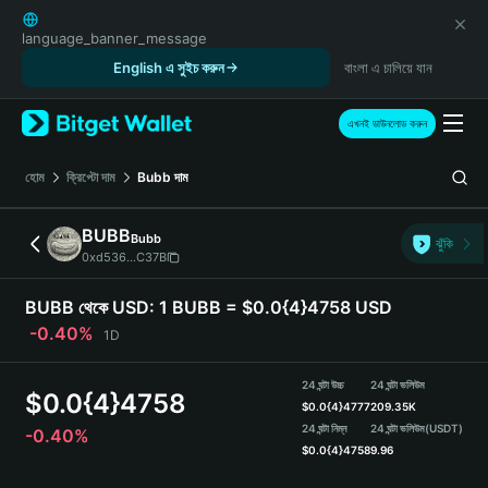
English
日本語
language_banner_message
Tiếng Việt
English এ সুইচ করুন
বাংলা এ চালিয়ে যান
Русский
Español (Latinoamérica)
এখনই ডাউনলোড করুন
Türkçe
Italiano
হোম
ক্রিপ্টো দাম
Bubb
দাম
Français
Deutsch
BUBB
Bubb
ঝুঁকি
简体中文
0xd536...C37B
繁體中文
Português (Portugal)
BUBB থেকে USD:
1 BUBB = $0.0{4}4758 USD
Bahasa Indonesia
-0.40%
1D
ภาษาไทย
हिन्दी
24 ঘন্টা উচ্চ
24 ঘন্টা ভলিউম
$
0.0{4}4758
বাংলা
$
0.0{4}4777
209.35K
Español
24 ঘন্টা নিম্ন
24 ঘন্টা ভলিউম
(USDT)
-0.40%
$
0.0{4}4758
9.96
Português (Brasil)
Español (Argentina)
BUBB Price Chart