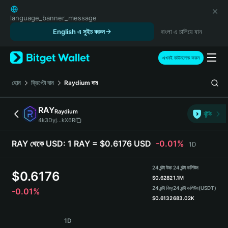
English
日本語
language_banner_message
Tiếng Việt
English এ সুইচ করুন
বাংলা এ চালিয়ে যান
Русский
Español (Latinoamérica)
এখনই ডাউনলোড করুন
Türkçe
Italiano
হোম
ক্রিপ্টো দাম
Raydium
দাম
Français
Deutsch
RAY
Raydium
ঝুঁকি
简体中文
4k3Dyj...kX6R
繁體中文
Português (Portugal)
RAY থেকে USD:
1 RAY = $0.6176 USD
-0.01%
1D
Bahasa Indonesia
ภาษาไทย
24 ঘন্টা উচ্চ
24 ঘন্টা ভলিউম
$
0.6176
हिन्दी
$
0.6282
1.1M
বাংলা
24 ঘন্টা নিম্ন
24 ঘন্টা ভলিউম
(USDT)
-0.01%
$
0.6132
683.02K
Español
Português (Brasil)
RAY Price Chart
1D
Español (Argentina)