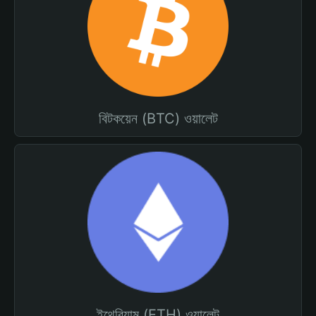
বিটকয়েন (BTC) ওয়ালেট
ইথেরিয়াম (ETH) ওয়ালেট