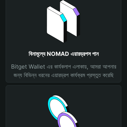
বিনামূল্যে NOMAD এয়ারড্রপস পান
Bitget Wallet এর কার্যকলাপ এলাকায়, আমরা আপনার
জন্য বিভিন্ন ধরনের এয়ারড্রপ কার্যক্রম প্রস্তুত করেছি