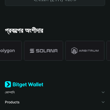
প্রকল্পের অংশীদার
কোম্পানি
Bitget Wallet সম্পর্কে
Products