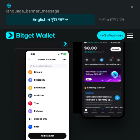
English
日本語
language_banner_message
Tiếng Việt
English এ সুইচ করুন
বাংলা এ চালিয়ে যান
Русский
Español (Latinoamérica)
এখনই ডাউনলোড করুন
Türkçe
Italiano
Français
Deutsch
简体中文
繁體中文
Português (Portugal)
Bahasa Indonesia
ภาษาไทย
हिन्दी
বাংলা
Español
Português (Brasil)
Español (Argentina)