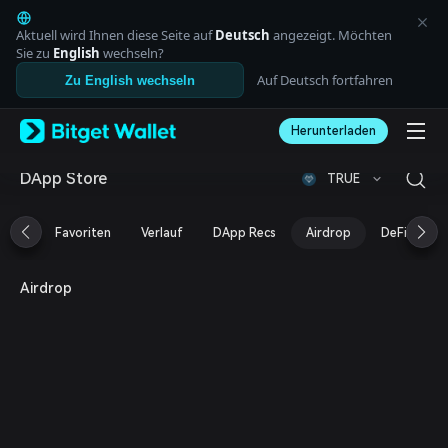
English
日本語
Aktuell wird Ihnen diese Seite auf
Deutsch
angezeigt. Möchten
Tiếng Việt
Sie zu
English
wechseln?
Русский
Auf Deutsch fortfahren
Zu English wechseln
Español (Latinoamérica)
Türkçe
Herunterladen
Italiano
Français
Deutsch
DApp Store
TRUE
简体中文
繁體中文
Favoriten
Verlauf
DApp Recs
Airdrop
DeFi
N
Português (Portugal)
Bahasa Indonesia
ภาษาไทย
Airdrop
العربية
हिन्दी
বাংলা
Español
Português (Brasil)
Español (Argentina)