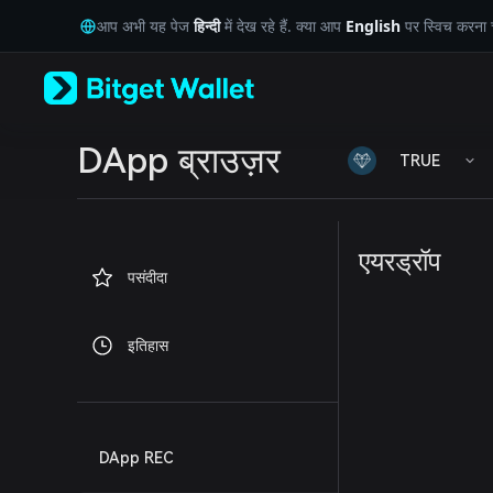
English
आप अभी यह पेज
हिन्दी
में देख रहे हैं. क्या आप
English
पर स्विच करना चा
日本語
Tiếng Việt
Русский
Español (Latinoamérica)
Türkçe
Italiano
DApp ब्राउज़र
TRUE
Français
Deutsch
简体中文
繁體中文
एयरड्रॉप
Português (Portugal)
पसंदीदा
Bahasa Indonesia
ภาษาไทย
العربية
इतिहास
हिन्दी
বাংলা
Español
Português (Brasil)
Español (Argentina)
DApp REC