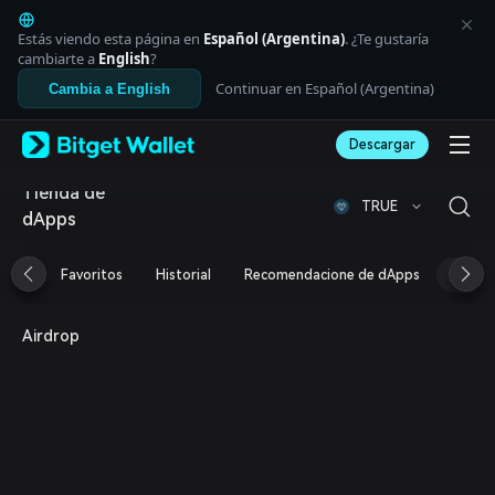
English
日本語
Estás viendo esta página en
Español (Argentina)
. ¿Te gustaría
Tiếng Việt
cambiarte a
English
?
Русский
Continuar en Español (Argentina)
Cambia a English
Español (Latinoamérica)
Türkçe
Descargar
Italiano
Français
Tienda de
Deutsch
TRUE
dApps
简体中文
繁體中文
Português (Portugal)
Favoritos
Historial
Recomendacione de dApps
Airdr
Bahasa Indonesia
ภาษาไทย
العربية
Airdrop
हिन्दी
বাংলা
Español
Português (Brasil)
Español (Argentina)