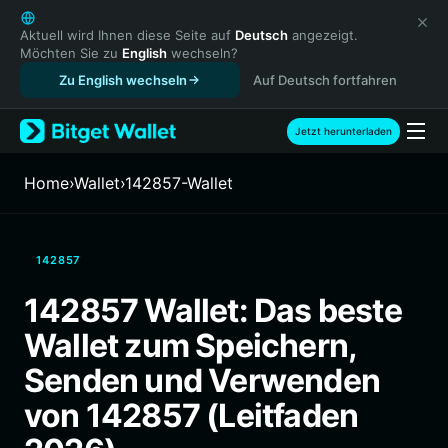
English
日本語
Aktuell wird Ihnen diese Seite auf
Deutsch
angezeigt.
Möchten Sie zu
English
wechseln?
Tiếng Việt
Zu English wechseln
Auf Deutsch fortfahren
Русский
Español (Latinoamérica)
Türkçe
Jetzt herunterladen
Italiano
Français
Home
›
Wallet
›
142857-Wallet
Deutsch
简体中文
繁體中文
142857
Português (Portugal)
Bahasa Indonesia
142857 Wallet: Das beste
ภาษาไทย
Wallet zum Speichern,
हिन्दी
বাংলা
Senden und Verwenden
Español
von 142857 (Leitfaden
Português (Brasil)
Español (Argentina)