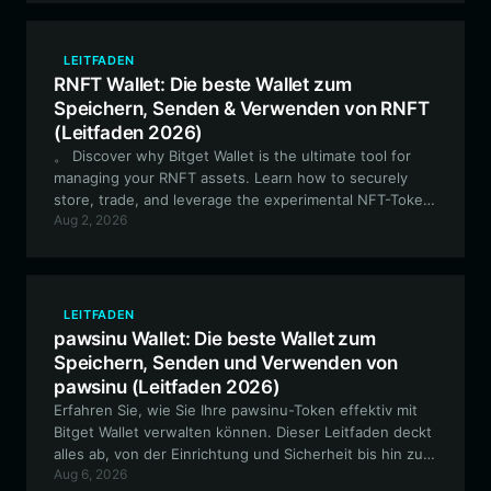
LEITFADEN
RNFT Wallet: Die beste Wallet zum
Speichern, Senden & Verwenden von RNFT
(Leitfaden 2026)
。 Discover why Bitget Wallet is the ultimate tool for
managing your RNFT assets. Learn how to securely
store, trade, and leverage the experimental NFT-Token
Aug 2, 2026
protocol on the Robinhood Chain. Entdecken Sie,
warum Bitget Wallet das ultimative Tool für die
Verwaltung Ihrer RNFT-Assets ist. Erfahren Sie, wie Sie
das experimentelle NFT-Token-Protokoll auf der
Robinhood Chain sicher speichern, handeln und nutzen
LEITFADEN
können.
pawsinu Wallet: Die beste Wallet zum
Speichern, Senden und Verwenden von
pawsinu (Leitfaden 2026)
Erfahren Sie, wie Sie Ihre pawsinu-Token effektiv mit
Bitget Wallet verwalten können. Dieser Leitfaden deckt
alles ab, von der Einrichtung und Sicherheit bis hin zur
Aug 6, 2026
Maximierung Ihrer Erfahrung mit diesem Community-