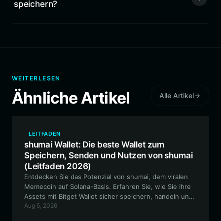
speichern?
WEITERLESEN
Ähnliche Artikel
Alle Artikel
LEITFADEN
shumai Wallet: Die beste Wallet zum
Speichern, Senden und Nutzen von shumai
(Leitfaden 2026)
Entdecken Sie das Potenzial von shumai, dem viralen
Memecoin auf Solana-Basis. Erfahren Sie, wie Sie Ihre
Assets mit Bitget Wallet sicher speichern, handeln und
Aug 5, 2026
verwalten – die erstklassige Lösung für schnelle und
kostengünstige Solana-Transaktionen.