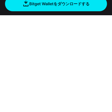
Bitget Walletをダウンロードする
会社
Bitget Walletについて
Products
ブログ
Crypto Card
Bitget Wallet X
アカデミー
Stablecoin Earn
デベロッパー
セキュリティ
暗号資産ニュース
Payfi Crypto
ウォレットを接続
保護基金
ツール