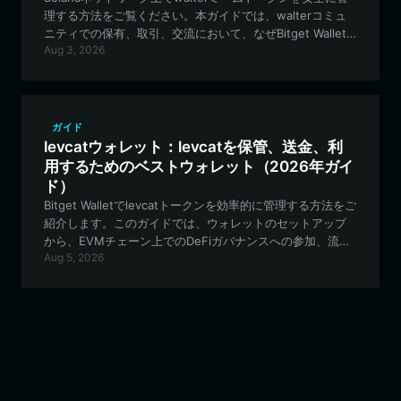
迅速な取引の実行まで、Vaping Black Swanのための
理する方法をご覧ください。本ガイドでは、walterコミュ
Solanaエコシステムのナビゲートについて知っておくべき
ニティでの保有、取引、交流において、なぜBitget Wallet
すべてのことを網羅しています。
Aug 3, 2026
が最適な選択肢であるのかを解説します。
ガイド
levcatウォレット：levcatを保管、送金、利
用するためのベストウォレット（2026年ガイ
ド）
Bitget Walletでlevcatトークンを効率的に管理する方法をご
紹介します。このガイドでは、ウォレットのセットアップ
から、EVMチェーン上でのDeFiガバナンスへの参加、流動
Aug 5, 2026
性実験に至るまで、すべてを網羅しています。