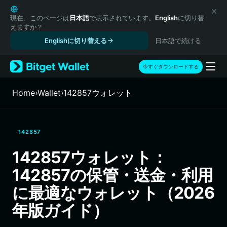
English
日本語
現在、このページは
日本語
で表示されています。
English
に切り替
えますか？
Tiếng Việt
Englishに切り替える
日本語で続ける
Русский
Español (Latinoamérica)
Türkçe
今すぐダウンロードする
Italiano
Français
Home
›
Wallet
›
142857ウォレット
Deutsch
简体中文
繁體中文
142857
Português (Portugal)
Bahasa Indonesia
142857ウォレット：
ภาษาไทย
142857の保管・送金・利用
हिन्दी
বাংলা
に最適なウォレット（2026
Español
年版ガイド）
Português (Brasil)
Español (Argentina)