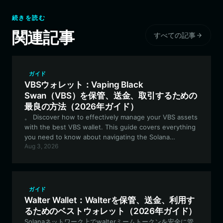
続きを読む
関連記事
すべての記事
ガイド
VBSウォレット：Vaping Black
Swan（VBS）を保管、送金、取引するための
最良の方法（2026年ガイド）
。 Discover how to effectively manage your VBS assets
with the best VBS wallet. This guide covers everything
you need to know about navigating the Solana
Aug 3, 2026
ecosystem for Vaping Black Swan, from secure storage
to executing rapid trades. Discover how to effectively
manage your VBS assets with the best VBS wallet. This
guide covers everything you need to know about
navigating the Solana ecosystem for Vaping Black
ガイド
Swan, from secure storage to executing rapid trades.
Walter Wallet：Walterを保管、送金、利用す
最適なVBSウォレットを使用してVBS資産を効果的に管理す
るためのベストウォレット（2026年ガイド）
る方法を学びましょう。このガイドでは、安全な保管から
Solanaネットワーク上でwalterミームトークンを安全に管