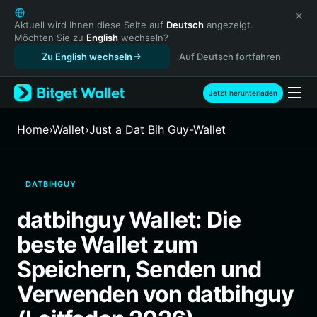
English
日本語
Aktuell wird Ihnen diese Seite auf
Deutsch
angezeigt.
Möchten Sie zu
English
wechseln?
Tiếng Việt
Zu English wechseln
Auf Deutsch fortfahren
Русский
Español (Latinoamérica)
Türkçe
Jetzt herunterladen
Italiano
Français
Home
›
Wallet
›
Just a Dat Bih Guy-Wallet
Deutsch
简体中文
繁體中文
DATBIHGUY
Português (Portugal)
Bahasa Indonesia
datbihguy Wallet: Die
ภาษาไทย
beste Wallet zum
हिन्दी
বাংলা
Speichern, Senden und
Español
Verwenden von datbihguy
Português (Brasil)
Español (Argentina)