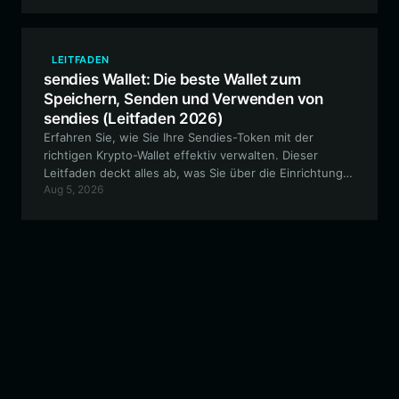
Meme-Coin ist und Sicherheit,
Hochgeschwindigkeitsleistung sowie nahtlosen Zugang
zu dezentralen Märkten gewährleistet.
LEITFADEN
sendies Wallet: Die beste Wallet zum
Speichern, Senden und Verwenden von
sendies (Leitfaden 2026)
Erfahren Sie, wie Sie Ihre Sendies-Token mit der
richtigen Krypto-Wallet effektiv verwalten. Dieser
Leitfaden deckt alles ab, was Sie über die Einrichtung
Aug 5, 2026
einer sicheren, EVM-kompatiblen Wallet wissen
müssen, um mit dem Sendies-Ökosystem zu
interagieren und an communitygesteuerten Initiativen
teilzunehmen.