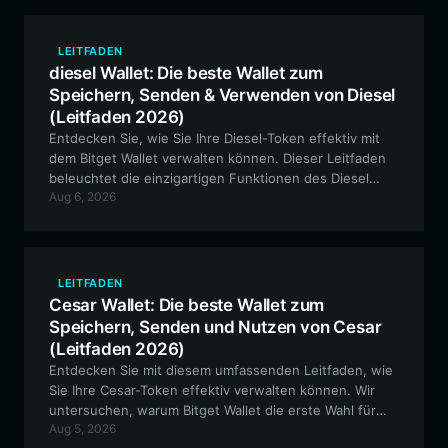
LEITFADEN
diesel Wallet: Die beste Wallet zum
Speichern, Senden & Verwenden von Diesel
(Leitfaden 2026)
Entdecken Sie, wie Sie Ihre Diesel-Token effektiv mit
dem Bitget Wallet verwalten können. Dieser Leitfaden
beleuchtet die einzigartigen Funktionen des Diesel
Aug 6, 2026
Powered Animals-Ökosystems und erklärt, warum das
Bitget Wallet die optimale Wahl für Ihre EVM-basierten
Assets ist.
LEITFADEN
Cesar Wallet: Die beste Wallet zum
Speichern, Senden und Nutzen von Cesar
(Leitfaden 2026)
Entdecken Sie mit diesem umfassenden Leitfaden, wie
Sie Ihre Cesar-Token effektiv verwalten können. Wir
untersuchen, warum Bitget Wallet die erste Wahl für
Aug 5, 2026
den Umgang mit diesem auf Solana basierenden