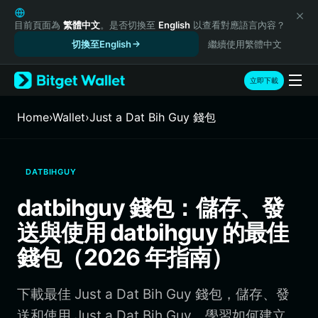
English
日本語
目前頁面為
繁體中文
。是否切換至
English
以查看對應語言內容？
Tiếng Việt
切換至English
繼續使用繁體中文
Русский
Español (Latinoamérica)
立即下載
Türkçe
Italiano
Home
›
Wallet
›
Just a Dat Bih Guy 錢包
Français
Deutsch
简体中文
DATBIHGUY
繁體中文
Português (Portugal)
datbihguy 錢包：儲存、發
Bahasa Indonesia
送與使用 datbihguy 的最佳
ภาษาไทย
हिन्दी
錢包（2026 年指南）
বাংলা
Español
下載最佳 Just a Dat Bih Guy 錢包，儲存、發
Português (Brasil)
Español (Argentina)
送和使用 Just a Dat Bih Guy。學習如何建立